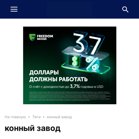
На главную
Теги
конный завод
конный завод