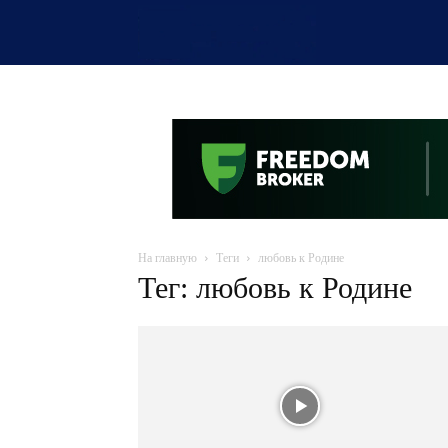
OTYRAR
На главную
Теги
любовь к Родине
Тег: любовь к Родине