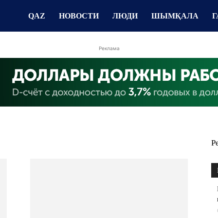
QAZ
НОВОСТИ
ЛЮДИ
ШЫМҚАЛА
Г
Реклама
Р