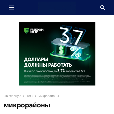
На главную
Теги
микрорайоны
микрорайоны