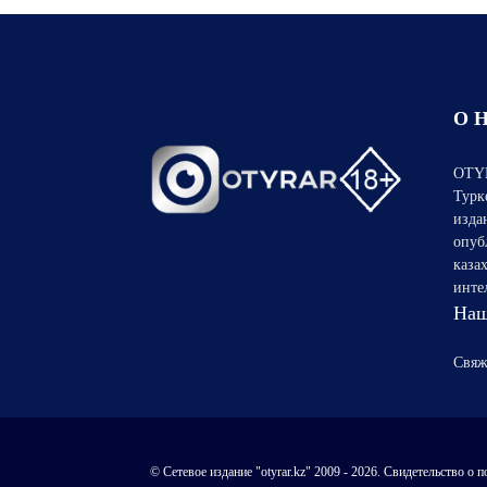
О 
OTYR
Турк
изда
опуб
каза
инте
Наш
Свяж
© Сетевое издание "otyrar.kz" 2009 - 2026. Свидетельство