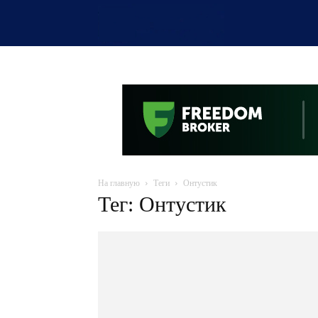
OTYRAR
На главную
Теги
Онтустик
Тег: Онтустик