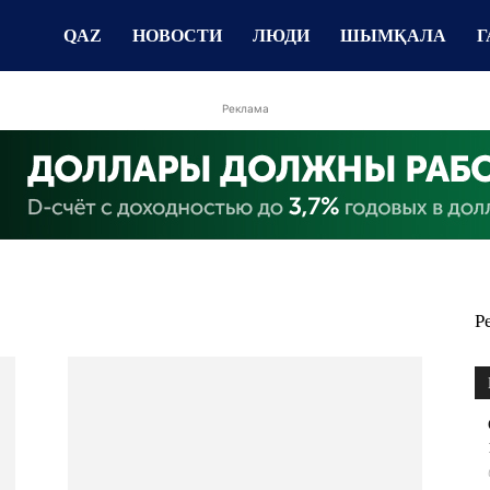
QAZ
НОВОСТИ
ЛЮДИ
ШЫМҚАЛА
Г
Реклама
Р