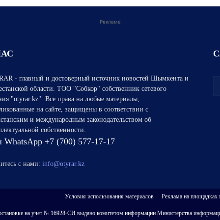
Реклама
НАС
С
AR - главный и достоверный источник новостей Шымкента и
естанской области. ТОО "Собкор" собственник сетевого
ния "otyrar.kz". Все права на любые материалы,
ликованные на сайте, защищены в соответствии с
хстанским и международным законодательством об
ллектуальной собственности.
 WhatsApp +7 (700) 577-17-17
итесь с нами:
info@otyrar.kz
Условия использования материалов
Реклама на площадках
 о постановке на учет № 16928-СИ выдано комитетом информации Министерства информаци