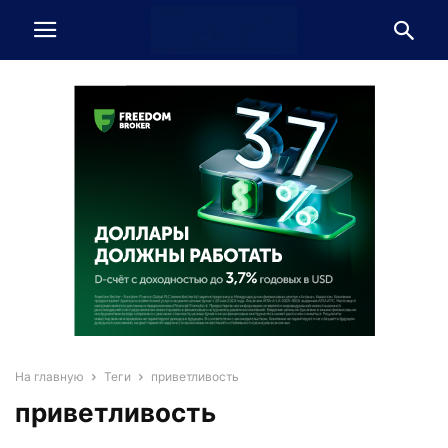
На главную
Теги
приветливость
приветливость