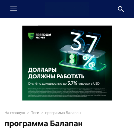
На главную
Теги
программа Балапан
программа Балапан