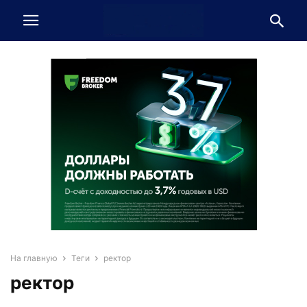
На главную
Теги
ректор
ректор