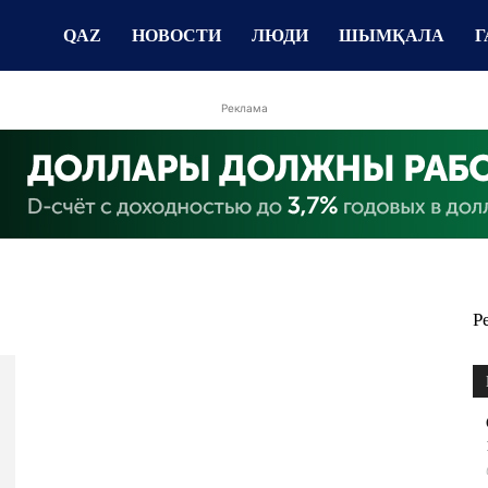
QAZ
НОВОСТИ
ЛЮДИ
ШЫМҚАЛА
Г
Реклама
Р