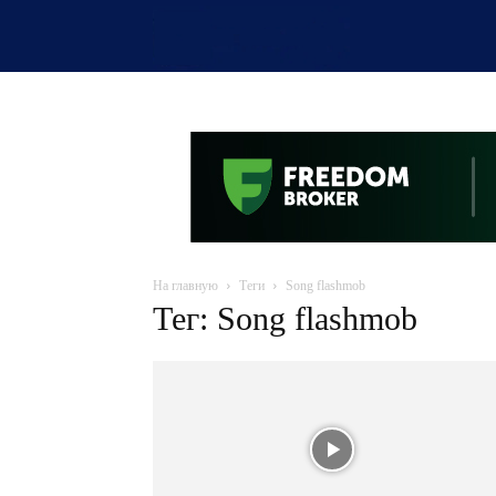
OTYRAR
На главную
Теги
Song flashmob
Тег: Song flashmob