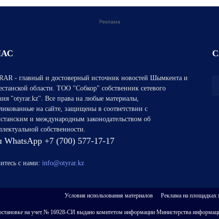
Реклама
НАС
С
AR - главный и достоверный источник новостей Шымкента и
естанской области. ТОО "Собкор" собственник сетевого
ния "otyrar.kz". Все права на любые материалы,
ликованные на сайте, защищены в соответствии с
хстанским и международным законодательством об
ллектуальной собственности.
 WhatsApp +7 (700) 577-17-17
итесь с нами:
info@otyrar.kz
Условия использования материалов
Реклама на площадках
 о постановке на учет № 16928-СИ выдано комитетом информации Министерства информаци