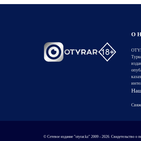
О 
OTYR
Турк
изда
опуб
каза
инте
Наш
Свяж
© Сетевое издание "otyrar.kz" 2009 - 2026. Свидетельство