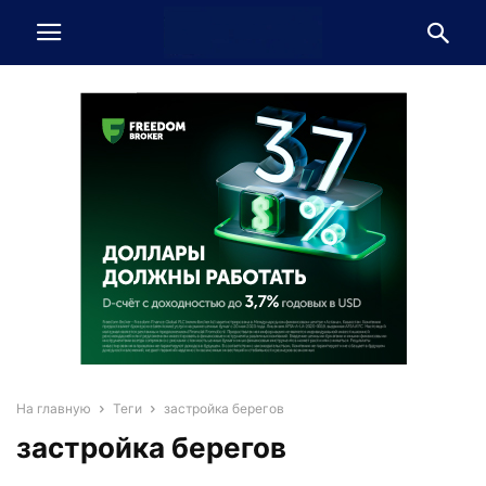
На главную
Теги
застройка берегов
застройка берегов