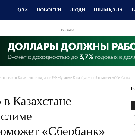
QAZ
НОВОСТИ
ЛЮДИ
ШЫМҚАЛА
Г
Реклама
ь пенсию в Казахстане гражданке РФ Муслиме Котлобулатовой поможет «Сбербанк»
Р
 в Казахстане
услиме
поможет «Сбербанк»