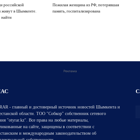
и российской
Пожилая женщина из РФ, потерявшая
 живут в Шымкенте.
память, госпитализирована
 найти
Реклама
НАС
С
AR - главный и достоверный источник новостей Шымкента и
естанской области. ТОО "Собкор" собственник сетевого
ния "otyrar.kz". Все права на любые материалы,
ликованные на сайте, защищены в соответствии с
хстанским и международным законодательством об
ллектуальной собственности.