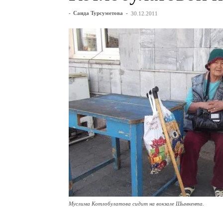
-
Саида Турсуметова
-
30.12.2011
Муслима Котлобулатова сидит на вокзале Шымкента.