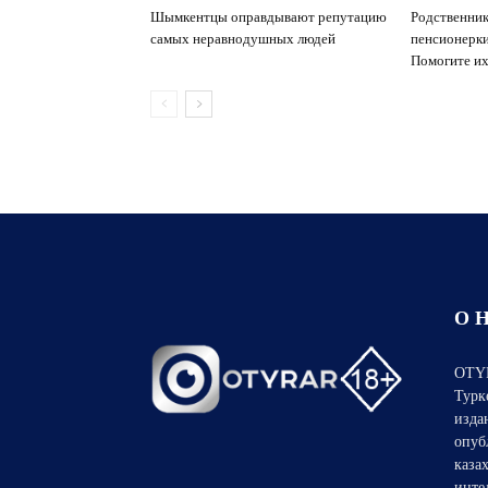
Шымкентцы оправдывают репутацию
Родственник
самых неравнодушных людей
пенсионерки
Помогите их
О 
OTYR
Турк
изда
опуб
каза
инте