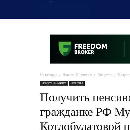
OTYRAR
На главную
Новости Шымкента
Общество
Получит
Новости Шымкента
Общество
Получить пенсию
гражданке РФ М
Котлобулатовой 