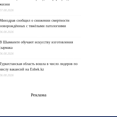
жизни
07.08.2026
Минздрав сообщил о снижении смертности
новорождённых с тяжёлыми патологиями
06.08.2026
В Шымкенте обучают искусству изготовления
сырмака
06.08.2026
Туркестанская область вошла в число лидеров по
числу вакансий на Enbek.kz
06.08.2026
Реклама