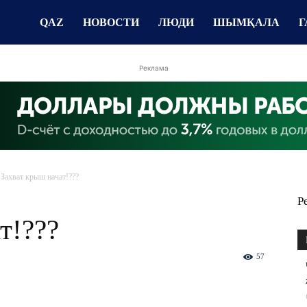
QAZ
НОВОСТИ
ЛЮДИ
ШЫМҚАЛА
Г
Реклама
Захват крыш начат!???
Р
т!???
57