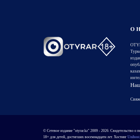
О 
OTYR
Турк
изда
опуб
каза
инте
Наш
Свяж
© Сетевое издание "otyrar.kz" 2009 - 2026. Свидетельство
18+ для детей, достигших восемнадцати лет. Хостинг
Unihost