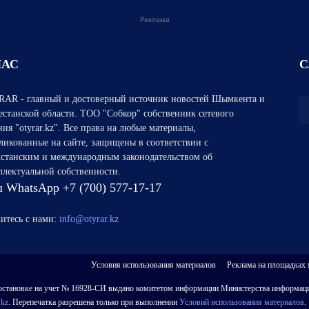
Реклама
НАС
С
AR - главный и достоверный источник новостей Шымкента и
естанской области. ТОО "Собкор" собственник сетевого
ния "otyrar.kz". Все права на любые материалы,
ликованные на сайте, защищены в соответствии с
хстанским и международным законодательством об
ллектуальной собственности.
 WhatsApp +7 (700) 577-17-17
итесь с нами:
info@otyrar.kz
Условия использования материалов
Реклама на площадках
 о постановке на учет № 16928-СИ выдано комитетом информации Министерства информаци
.kz
. Перепечатка разрешена только при выполнении
Условий использования материалов
.