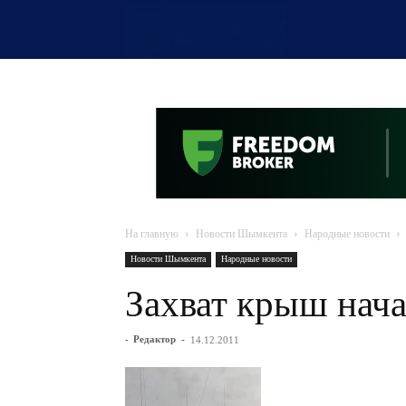
OTYRAR
На главную
Новости Шымкента
Народные новости
Новости Шымкента
Народные новости
Захват крыш нача
-
Редактор
-
14.12.2011