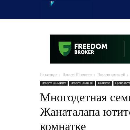
OTYRAR
На главную
Новости Шымкента
Новости компаний
Новости Шымкента
Новости компаний
Общество
Происшеств
Многодетная сем
Жанаталапа ютит
комнатке