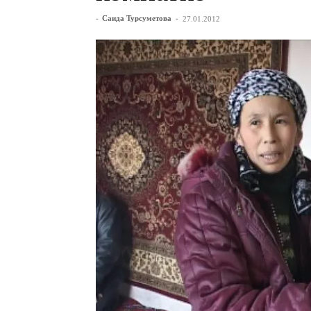
-
Саида Турсуметова
-
27.01.2012