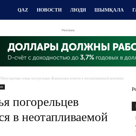
QAZ
НОВОСТИ
ЛЮДИ
ШЫМҚАЛА
Г
Реклама
Многодетная семья погорельцев Жанаталапа ютится в неотапливаемой комнатке
ия
Р
ья погорельцев
ся в неотапливаемой