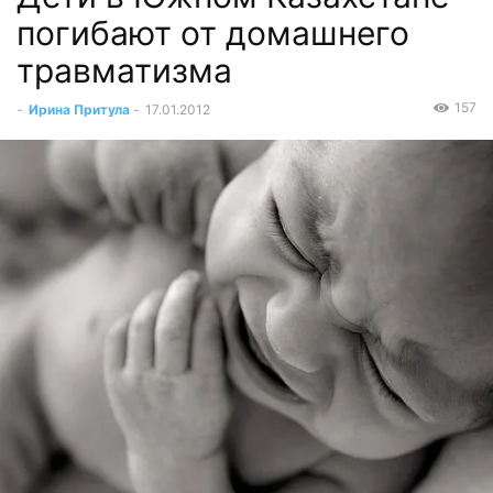
погибают от домашнего
травматизма
157
-
Ирина Притула
-
17.01.2012