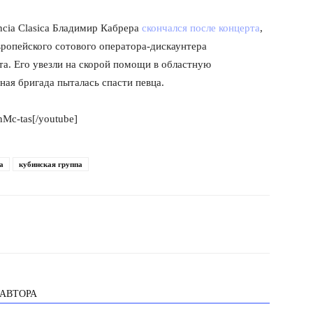
cia Clasica Бладимир Кабрера
скончался после концерта
,
ропейского сотового оператора-дискаунтера
та. Его увезли на скорой помощи в областную
ая бригада пыталась спасти певца.
nMc-tas[/youtube]
а
кубинская группа
 АВТОРА