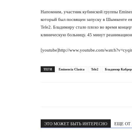
Напомним, участник кубинской группы Eminen
который был посвящен запуску в Шымкенте ев
Tele2. Бладимиру стало плохо во время концер
клиническую больницу. 45 минут реанимационн
[youtube]http://www.youtube.com/watch?v=cyqi
ТЕГИ
Eminencia Clasica
Tele2
Бладимир Кабрер
ЭТО МОЖЕТ БЫТЬ ИНТЕРЕСНО
ЕЩЕ ОТ