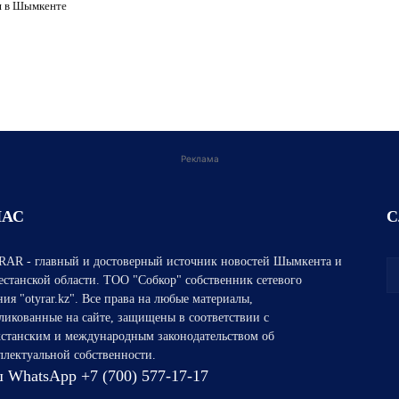
я в Шымкенте
Реклама
НАС
С
AR - главный и достоверный источник новостей Шымкента и
естанской области. ТОО "Собкор" собственник сетевого
ния "otyrar.kz". Все права на любые материалы,
ликованные на сайте, защищены в соответствии с
хстанским и международным законодательством об
ллектуальной собственности.
 WhatsApp +7 (700) 577-17-17