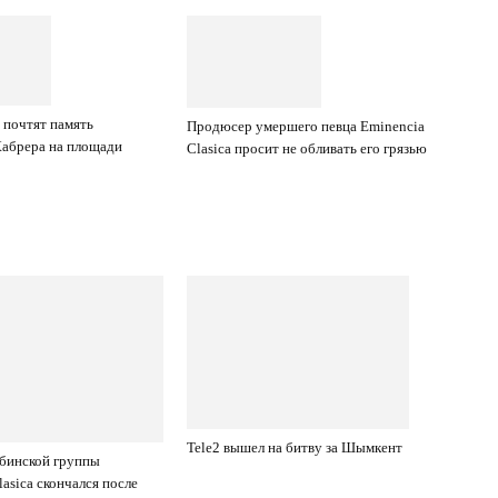
почтят память
Продюсер умершего певца Eminencia
Кабрера на площади
Clasica просит не обливать его грязью
Tele2 вышел на битву за Шымкент
бинской группы
asica скончался после