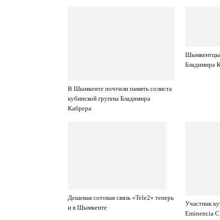
Шымкентцы 
Бладимира 
В Шымкенте почтили память солиста
кубинской группы Бладимира
Кабрера
Дешевая сотовая связь «Tele2» теперь
Участник ку
и в Шымкенте
Eminencia Cl