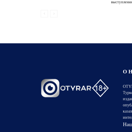
выступлени
О 
OTYR
Турк
изда
опуб
каза
инте
Наш