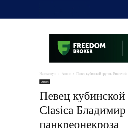
OTYRAR
На главную
Анонс
Певец кубинской группы Eminencia 
Анонс
Певец кубинской
Clasica Бладимир
панкреонекроза