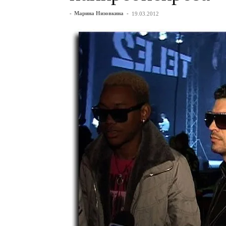
-
Марина Низовкина
-
19.03.2012