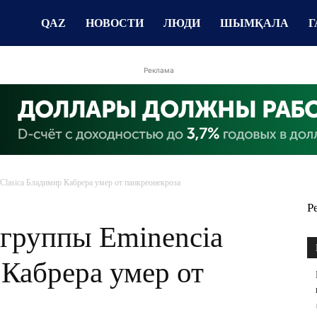
QAZ
НОВОСТИ
ЛЮДИ
ШЫМҚАЛА
Г
Реклама
Clasica Бладимир Кабрера умер от панкреонекроза
Р
 группы Eminencia
 Кабрера умер от