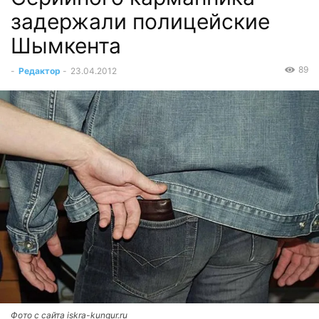
задержали полицейские
Шымкента
89
-
Редактор
-
23.04.2012
Фото с сайта iskra-kungur.ru