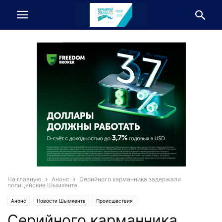
На главную
Анонс
Серийного карманника задержали
полицейские Шымкента
Анонс
Новости Шымкента
Происшествия
Серийного карманника