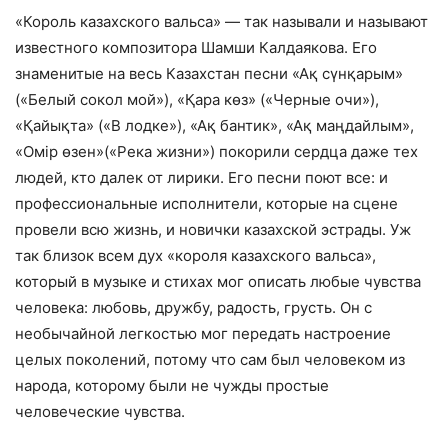
«Король казахского вальса» — так называли и называют
известного композитора Шамши Калдаякова. Его
знаменитые на весь Казахстан песни «Ақ сүнқарым»
(«Белый сокол мой»), «Қара көз» («Черные очи»),
«Қайықта» («В лодке»), «Ақ бантик», «Ақ маңдайлым»,
«Омір өзен»(«Река жизни») покорили сердца даже тех
людей, кто далек от лирики. Его песни поют все: и
профессиональные исполнители, которые на сцене
провели всю жизнь, и новички казахской эстрады. Уж
так близок всем дух «короля казахского вальса»,
который в музыке и стихах мог описать любые чувства
человека: любовь, дружбу, радость, грусть. Он с
необычайной легкостью мог передать настроение
целых поколений, потому что сам был человеком из
народа, которому были не чужды простые
человеческие чувства.