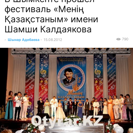
фестиваль «Менің
Қазақстаным» имени
Шамши Калдаякова
790
-
Шынар Адебаева
-
15.08.2012