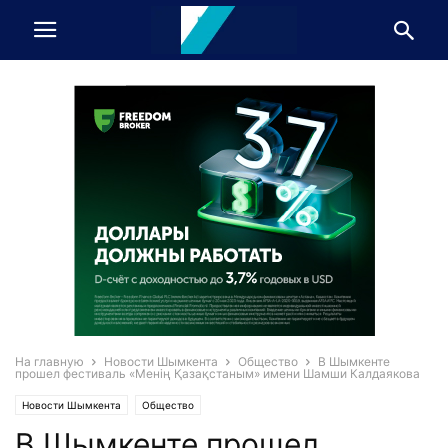
На главную
Новости Шымкента
Общество
В Шымкенте
прошел фестиваль «Менің Қазақстаным» имени Шамши Калдаякова
Новости Шымкента
Общество
В Шымкенте прошел