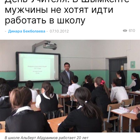
мужчины не хотят идти
работать в школу
610
-
Динара Бекболаева
-
07.10.2012
В школе Альберт Абдраимов работает 20 лет