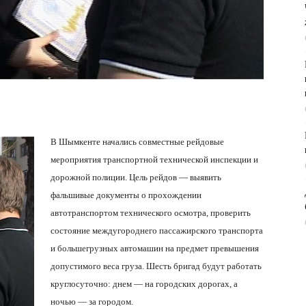
В Шымкенте начались совместные рейдовые
мероприятия транспортной технической инспекции и
дорожной полиции. Цель рейдов — выявить
фальшивые документы о прохождении
автотранспортом технического осмотра, проверить
состояние междугороднего пассажирского транспорта
и большегрузных автомашин на предмет превышения
допустимого веса груза. Шесть бригад будут работать
круглосуточно: днем — на городских дорогах, а
ночью — за городом.