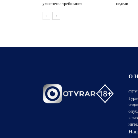
ужесточил требования
недели
О 
OTYR
Турк
изда
опуб
каза
инте
Наш