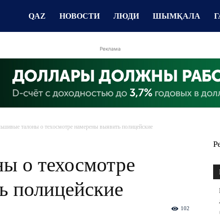
QAZ
НОВОСТИ
ЛЮДИ
ШЫМҚАЛА
Г
Реклама
ьшивые талоны о техосмотре намерены выявить полицейские
Р
ы о техосмотре
ь полицейские
102