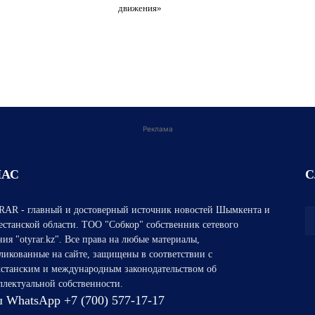
движения»
Реклама
НАС
С
AR - главный и достоверный источник новостей Шымкента и
естанской области. ТОО "Собкор" собственник сетевого
ния "otyrar.kz". Все права на любые материалы,
ликованные на сайте, защищены в соответствии с
хстанским и международным законодательством об
ллектуальной собственности.
 WhatsApp +7 (700) 577-17-17