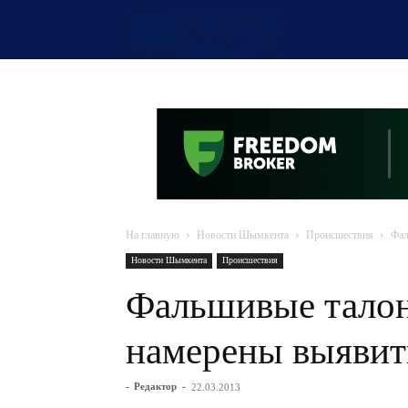
OTYRAR
На главную
Новости Шымкента
Происшествия
Фал
Новости Шымкента
Происшествия
Фальшивые талон
намерены выявит
-
Редактор
-
22.03.2013