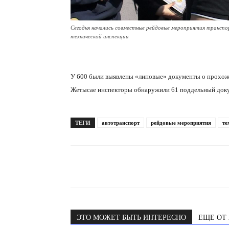
Сегодня начались совместные рейдовые мероприятия трансп
технической инспекции
У 600 были выявлены «липовые» документы о прохожд
Жетысае инспекторы обнаружили 61 поддельный доку
ТЕГИ
автотранспорт
рейдовые мероприятия
те
ЭТО МОЖЕТ БЫТЬ ИНТЕРЕСНО
ЕЩЕ ОТ