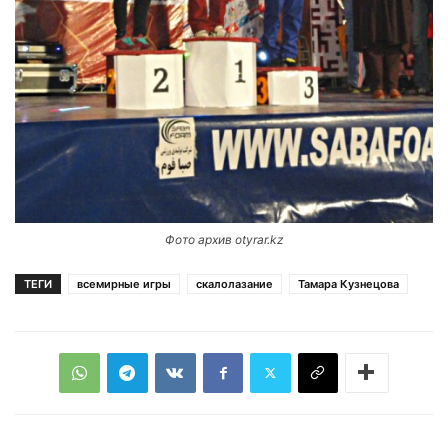
Фото архив otyrar.kz
ТЕГИ
всемирные игры
скалолазание
Тамара Кузнецова