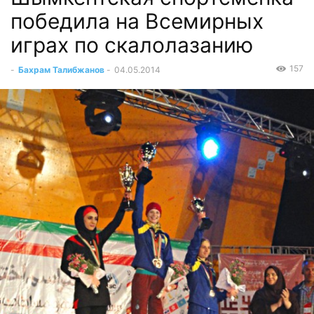
победила на Всемирных
играх по скалолазанию
157
-
Бахрам Талибжанов
-
04.05.2014