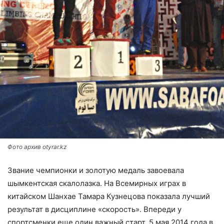
Фото архив otyrar.kz
Звание чемпионки и золотую медаль завоевала
шымкентская скалолазка. На Всемирных играх в
китайском Шанхае Тамара Кузнецова показала лучший
результат в дисциплине «скорость». Впереди у
спортсменки еще один важный старт. 5 мая 2014 года в