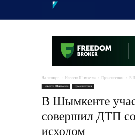
OTYRAR
На главную
Новости Шымкента
Происшествия
В Ш
Новости Шымкента
Происшествия
В Шымкенте учас
совершил ДТП со
исходом