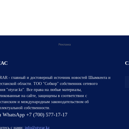
Реклама
НАС
С
AR - главный и достоверный источник новостей Шымкента и
естанской области. ТОО "Собкор" собственник сетевого
ния "otyrar.kz". Все права на любые материалы,
ликованные на сайте, защищены в соответствии с
хстанским и международным законодательством об
ллектуальной собственности.
 WhatsApp +7 (700) 577-17-17
итесь с нами:
info@otyrar.kz