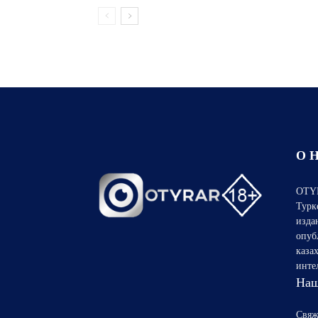
О 
OTYR
Турк
изда
опуб
каза
инте
Наш
Свяж