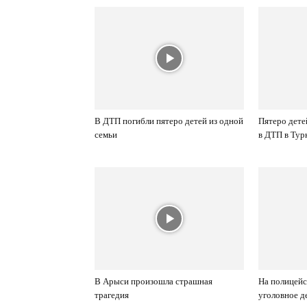
В ДТП погибли пятеро детей из одной
Пятеро дете
семьи
в ДТП в Тур
В Арыси произошла страшная
На полицей
трагедия
уголовное д