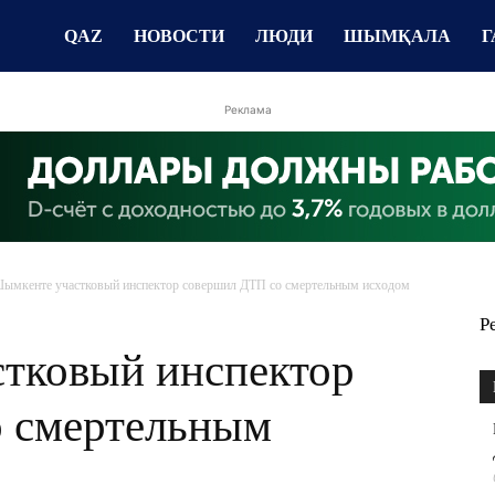
QAZ
НОВОСТИ
ЛЮДИ
ШЫМҚАЛА
Г
Реклама
ымкенте участковый инспектор совершил ДТП со смертельным исходом
Р
тковый инспектор
 смертельным