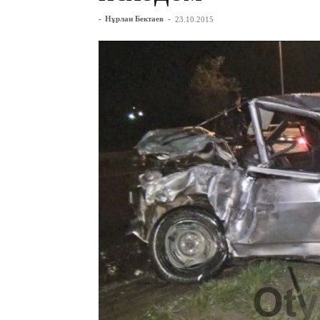
-
Нұрлан Бектаев
-
23.10.2015