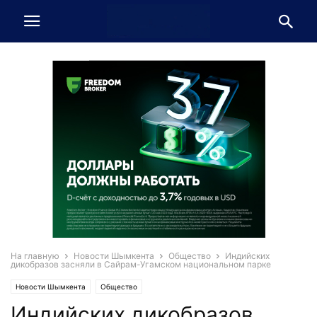
На главную
Новости Шымкента
Общество
Индийских
дикобразов засняли в Сайрам-Угамском национальном парке
Новости Шымкента
Общество
Индийских дикобразов