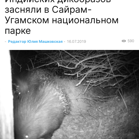
засняли в Сайрам-
Угамском национальном
парке
590
-
Редактор Юлия Машковская
-
16.07.2019