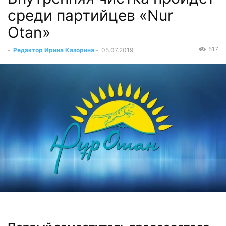
среди партийцев «Nur
Otan»
517
-
Редактор Ирина Казорина
-
05.07.2019