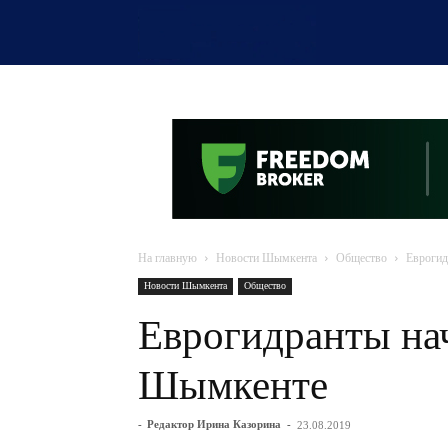
OTYRAR
На главную
Новости Шымкента
Общество
Еврогид
Новости Шымкента
Общество
Еврогидранты нач
Шымкенте
-
Редактор Ирина Казорина
-
23.08.2019