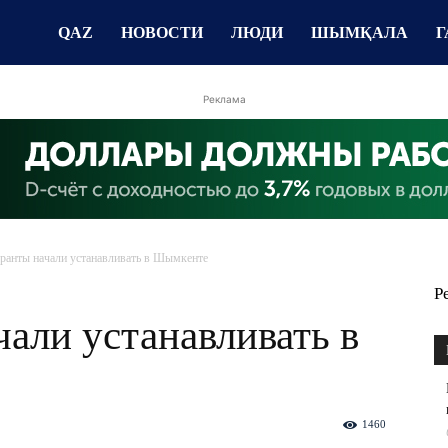
QAZ
НОВОСТИ
ЛЮДИ
ШЫМҚАЛА
Г
Реклама
ранты начали устанавливать в Шымкенте
Р
али устанавливать в
1460