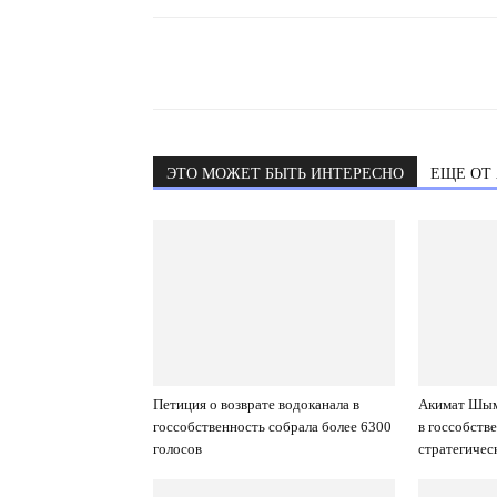
ЭТО МОЖЕТ БЫТЬ ИНТЕРЕСНО
ЕЩЕ ОТ
Петиция о возврате водоканала в
Акимат Шым
госсобственность собрала более 6300
в госсобств
голосов
стратегичес