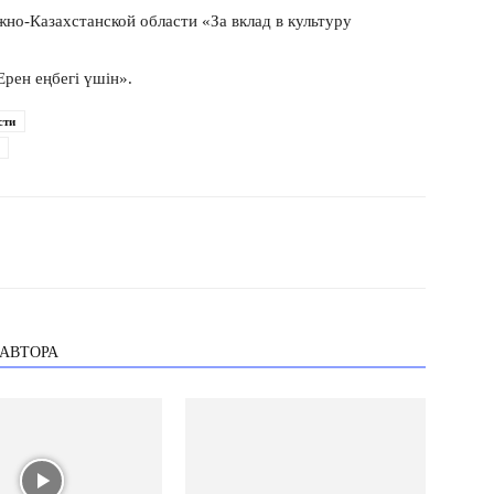
но-Казахстанской области «За вклад в культуру
рен еңбегі үшін».
сти
 АВТОРА