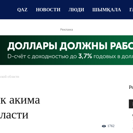
QAZ
НОВОСТИ
ЛЮДИ
ШЫМҚАЛА
Г
Реклама
ской области
Р
к акима
ласти
1762