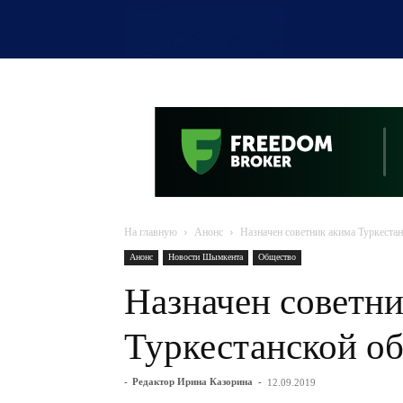
OTYRAR
На главную
Анонс
Назначен советник акима Туркестан
Анонс
Новости Шымкента
Общество
Назначен советни
Туркестанской об
-
Редактор Ирина Казорина
-
12.09.2019