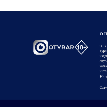
О 
OTYR
Турк
изда
опуб
каза
инте
Наш
Свяж