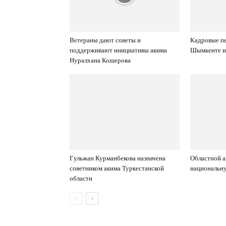
Ветераны дают советы и
Кадровые пе
поддерживают инициативы акима
Шымкенте и 
Нуралхана Кошерова
Гульжан Курманбекова назначена
Областной а
советником акима Туркестанской
национальн
области