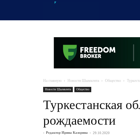
OTYRAR
На главную
Новости Шымкента
Общество
Туркест
Новости Шымкента
Общество
Туркестанская об
рождаемости
-
Редактор Ирина Казорина
-
29.10.2020