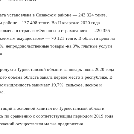
та установлена в Созакском районе — 243 324 тенге,
районе – 137 498 тенге. Во II квартале 2020 года
ановлена в отрасли «Финансы и страхование» — 220 355
вижимым имуществом» — 70 121 тенге. В области цены на
%, непродовольственные товары -на 3%, платные услуги
а.
продукта Туркестанской области за январь-июнь 2020 года
кого объема область заняла первое место в республике. В
ромышленность занимает 19,7%, сельское, лесное и
7%.
стиций в основной капитал по Туркестанской области
ись по сравнению с соответствующим периодом 2019 года
ложений осуществляли малые предприятия.