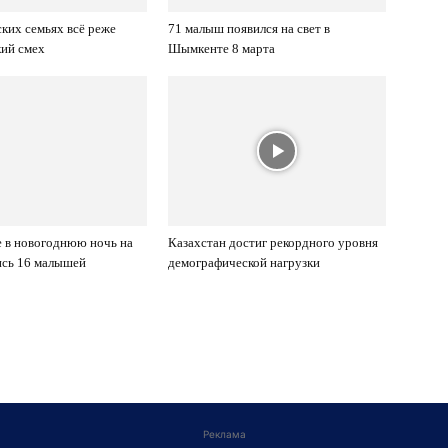
ских семьях всё реже
71 малыш появился на свет в
кий смех
Шымкенте 8 марта
 в новогоднюю ночь на
Казахстан достиг рекордного уровня
ись 16 малышей
демографической нагрузки
Реклама