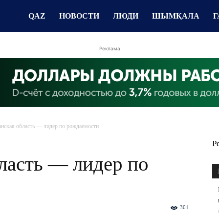
QAZ
НОВОСТИ
ЛЮДИ
ШЫМҚАЛА
Г
Реклама
анская область — лидер по рождаемости
Р
ласть — лидер по
301