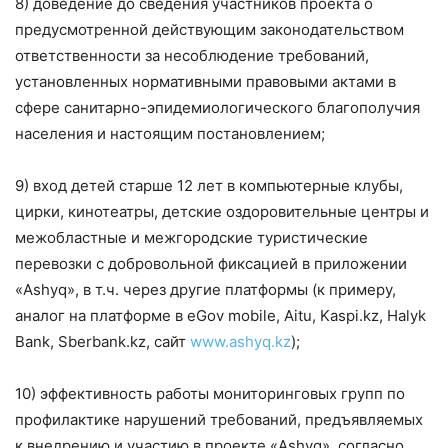
8) доведение до сведения участников проекта о
предусмотренной действующим законодательством
ответственности за несоблюдение требований,
установленных нормативными правовыми актами в
сфере санитарно-эпидемиологического благополучия
населения и настоящим постановлением;
9) вход детей старше 12 лет в компьютерные клубы,
цирки, кинотеатры, детские оздоровительные центры и
межобластные и межгородские туристические
перевозки с добровольной фиксацией в приложении
«Ashyq», в т.ч. через другие платформы (к примеру,
аналог на платформе в eGov mobile, Аitu, Kaspi.kz, Halyk
Bank, Sberbank.kz, сайт
www.ashyq.kz
);
10) эффективность работы мониторинговых групп по
профилактике нарушений требований, предъявляемых
к внедрению и участию в проекте «Ashyq», согласно