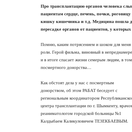
Про трансплантацию органов человека слы
пациентам сердце, печень, почки, роговицу
кишку кишечника и т.д. Медицина пошла д
пересадке органов от пациентов, у которых
Помню, каким потрясением и шоком для меня 
роли. Герой фильма, виновный в непреднамере
и в итоге спасает жизни семерым людям, в то
посмертного донорства…
Как обстоят дела у нас с посмертным
донорством, об этом РАБАТ беседует с
региональным координатором Республиканско
центра трансплантации по г. Шымкенту, врачо
реаниматологом городской больницы №1
Калдыбаем Каликуловичем ТЕЗЕКБАЕВЫМ.