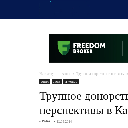
OTYRAR
На главную
Анонс
Трупное донорство органов: есть л
Анонс
Люди
Интервью
Трупное донорств
перспективы в Ка
-
РАБАТ
-
22.09.2024