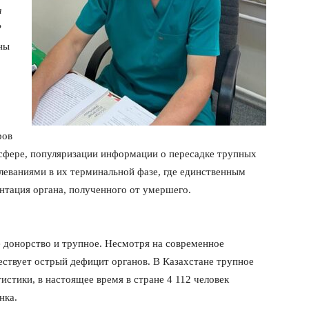
а
?
ны
ров
 сфере, популяризации информации о пересадке трупных
еваниями в их терминальной фазе, где единственным
антация органа, полученного от умершего.
е донорство и трупное. Несмотря на современное
ествует острый дефицит органов. В Казахстане трупное
истики, в настоящее время в стране 4 112 человек
нка.