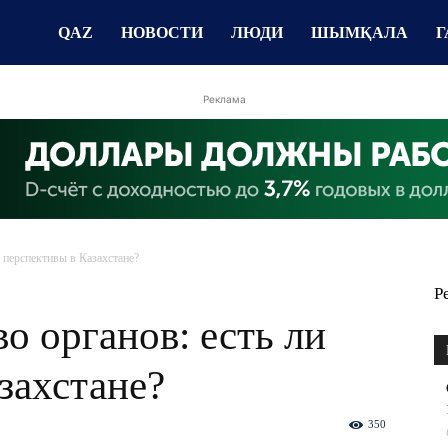
QAZ
НОВОСТИ
ЛЮДИ
ШЫМҚАЛА
Г
Реклама
и перспективы в Казахстане?
Р
о органов: есть ли
захстане?
350