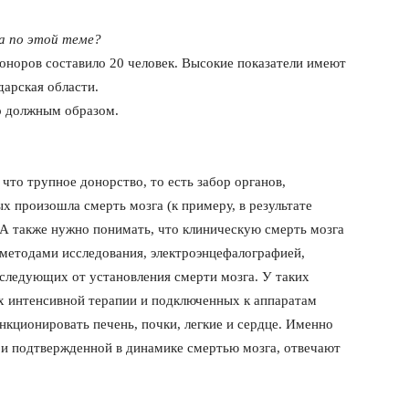
а по этой теме?
доноров составило 20 человек. Высокие показатели имеют
арская области.
о должным образом.
то трупное донорство, то есть забор органов,
ых произошла смерть мозга (к примеру, в результате
 А также нужно понимать, что клиническую смерть мозга
методами исследования, электроэнцефалографией,
оследующих от установления смерти мозга. У таких
ах интенсивной терапии и подключенных к аппаратам
кционировать печень, почки, легкие и сердце. Именно
й и подтвержденной в динамике смертью мозга, отвечают