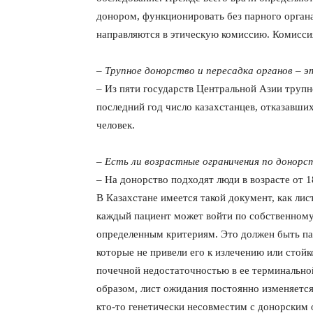
донором, функционировать без парного орган
направляются в этическую комиссию. Комиссия 
– Трупное донорство и пересадка органов – э
– Из пяти государств Центральной Азии трупн
последний год число казахстанцев, отказавши
человек.
– Есть ли возрастные ограничения по донорс
– На донорство подходят люди в возрасте от 18
В Казахстане имеется такой документ, как лис
каждый пациент может войти по собственному
определенным критериям. Это должен быть па
которые не привели его к излечению или стой
почечной недостаточностью в ее терминальн
образом, лист ожидания постоянно изменяется
кто-то генетически несовместим с донорским 