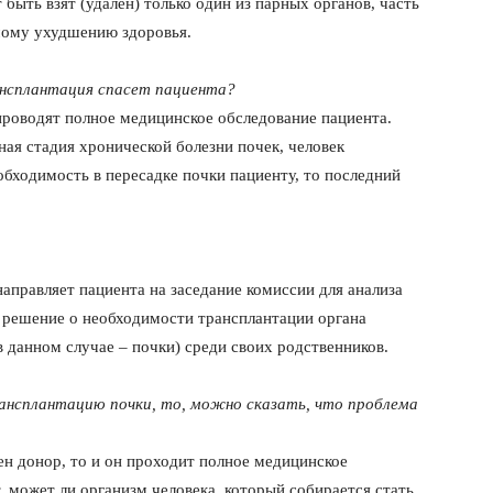
быть взят (удален) только один из парных органов, часть
имому ухудшению здоровья.
нсплантация спасет пациента?
проводят полное медицинское обследование пациента.
ная стадия хронической болезни почек, человек
обходимость в пересадке почки пациенту, то последний
направляет пациента на заседание комиссии для анализа
 решение о необходимости трансплантации органа
в данном случае – почки) среди своих родственников.
рансплантацию почки, то, можно сказать, что проблема
ен донор, то и он проходит полное медицинское
, может ли организм человека, который собирается стать