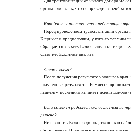
– Для трансплантации от живого донора может 
органа или ткань, что не приведет к необрат
– Кто даст гарантию, что предстоящая тра
– Перед проведением трансплантации органа 
К примеру, предположим, у кого-то терминаль
обращается к врачу. Если специалист видит не
сдает необходимые анализы.
– А что потом?
– После получения результатов анализов врач 
полученных результатов. Комиссия принимает
пациенту, последний начинает искать донора (
– Если нашелся родственник, согласный на т
решена?
– Не спешите. Если среди родственников найд
обследование. Прежде всего врачи определяют