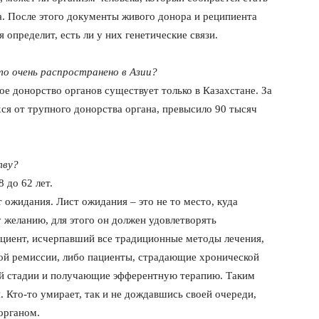
а. После этого документы живого донора и реципиента
определит, есть ли у них генетические связи.
то очень распространено в Азии?
ое донорство органов существует только в Казахстане. За
хся от трупного донорства органа, превысило 90 тысяч
тву?
 до 62 лет.
т ожидания. Лист ожидания – это не то место, куда
 желанию, для этого он должен удовлетворять
циент, исчерпавший все традиционные методы лечения,
кой ремиссии, либо пациенты, страдающие хронической
ой стадии и получающие эфферентную терапию. Таким
. Кто-то умирает, так и не дождавшись своей очереди,
органом.