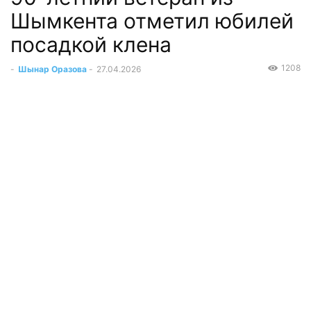
Шымкента отметил юбилей
посадкой клена
1208
-
Шынар Оразова
-
27.04.2026