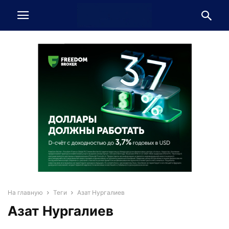
На главную
Теги
Азат Нургалиев
Азат Нургалиев