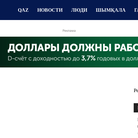
QAZ
НОВОСТИ
ЛЮДИ
ШЫМҚАЛА
Г
Реклама
Р