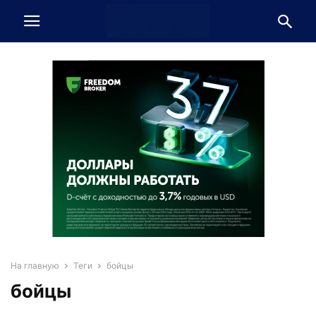
На главную
Теги
бойцы
бойцы