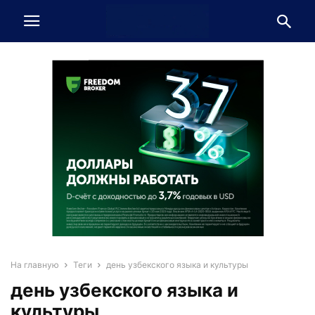
На главную
Теги
день узбекского языка и культуры
день узбекского языка и
культуры