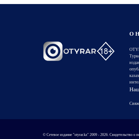
О 
OTYR
Турк
изда
опуб
каза
инте
Наш
Свяж
© Сетевое издание "otyrar.kz" 2009 - 2026. Свидетельство