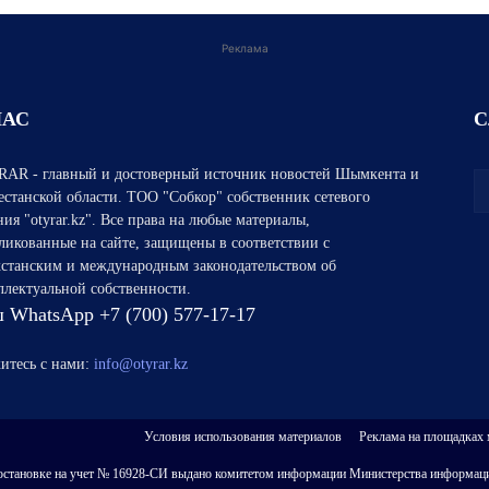
Реклама
НАС
С
AR - главный и достоверный источник новостей Шымкента и
естанской области. ТОО "Собкор" собственник сетевого
ния "otyrar.kz". Все права на любые материалы,
ликованные на сайте, защищены в соответствии с
хстанским и международным законодательством об
ллектуальной собственности.
 WhatsApp +7 (700) 577-17-17
итесь с нами:
info@otyrar.kz
Условия использования материалов
Реклама на площадках
 о постановке на учет № 16928-СИ выдано комитетом информации Министерства информаци