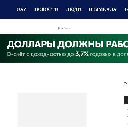
QAZ
НОВОСТИ
ЛЮДИ
ШЫМҚАЛА
Г
Реклама
Р