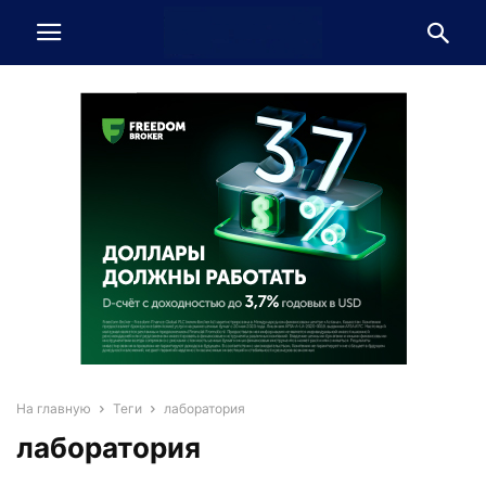
На главную
Теги
лаборатория
лаборатория