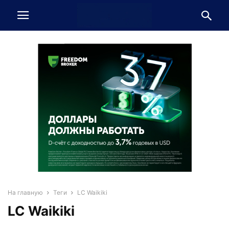
На главную
Теги
LC Waikiki
LC Waikiki