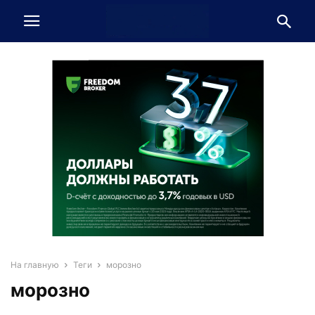
На главную
Теги
морозно
морозно