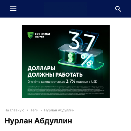
На главную
Теги
Нурлан Абдуллин
Нурлан Абдуллин