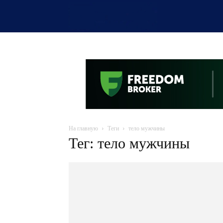
OTYRAR
На главную
Теги
тело мужчины
Тег: тело мужчины