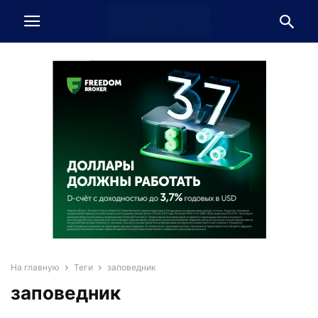
На главную
Теги
заповедник
заповедник