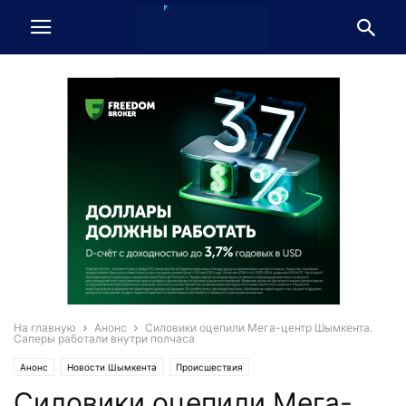
На главную
Анонс
Силовики оцепили Мега-центр Шымкента.
Саперы работали внутри полчаса
Анонс
Новости Шымкента
Происшествия
Силовики оцепили Мега-