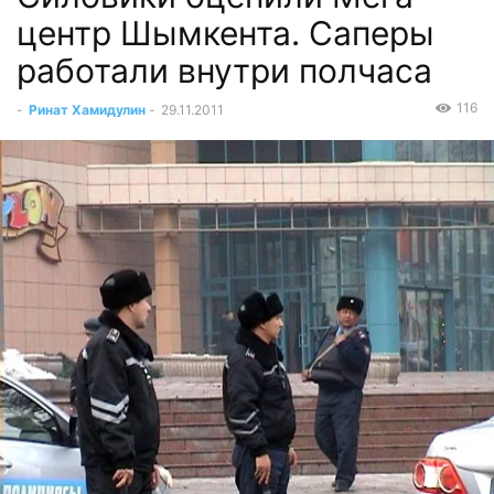
центр Шымкента. Саперы
работали внутри полчаса
116
-
Ринат Хамидулин
-
29.11.2011