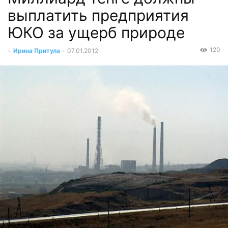
выплатить предприятия
ЮКО за ущерб природе
120
-
Ирина Притула
-
07.01.2012