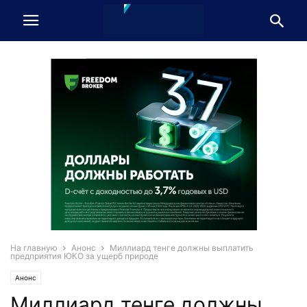
На главную
Анонс
Миллиард тенге должны выплатить
предприятия ЮКО за ущерб природе
Анонс
Миллиард тенге должны