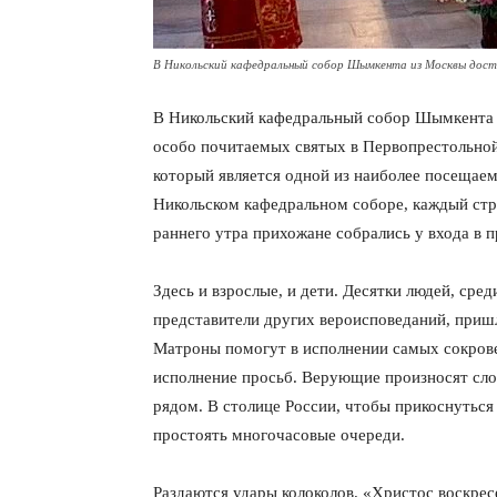
В Никольский кафедральный собор Шымкента из Москвы дос
В Никольский кафедральный собор Шымкента 
особо почитаемых святых в Первопрестольно
который является одной из наиболее посещаем
Никольском кафедральном соборе, каждый стр
раннего утра прихожане собрались у входа в 
Здесь и взрослые, и дети. Десятки людей, сре
представители других вероисповеданий, приш
Матроны помогут в исполнении самых сокрове
исполнение просьб. Верующие произносят сло
рядом. В столице России, чтобы прикоснутьс
простоять многочасовые очереди.
Раздаются удары колоколов. «Христос воскре