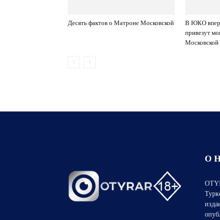
Десять фактов о Матроне Московской
В ЮКО впер
привезут м
Московской
О 
OTYR
Турк
изда
опуб