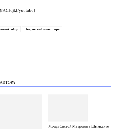
QfACJdjk[/youtube]
льный собор
Покровский монастырь
 АВТОРА
Мощи Святой Матроны в Шымкенте