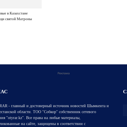
вые в Казахстане
ощи святой Матроны
Реклама
НАС
С
AR - главный и достоверный источник новостей Шымкента и
естанской области. ТОО "Собкор" собственник сетевого
ния "otyrar.kz". Все права на любые материалы,
ликованные на сайте, защищены в соответствии с