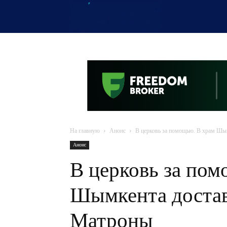
OTYRAR
На главную
Анонс
В церковь за помощью. В храм Шы
Анонс
В церковь за по
Шымкента достав
Матроны