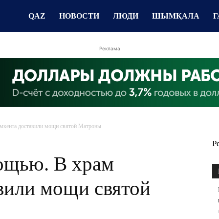
QAZ
НОВОСТИ
ЛЮДИ
ШЫМҚАЛА
Г
Реклама
мкента доставили мощи святой Матроны
Р
мощью. В храм
или мощи святой