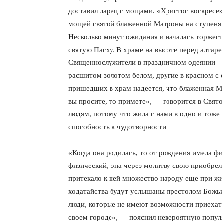
доставил ларец с мощами. «Христос воскресе
мощей святой блаженной Матроны на ступеня
Несколько минут ожидания и началась торжест
святую Пасху. В храме на высоте перед алтар
Священнослужители в праздничном одеянии 
расшитом золотом белом, другие в красном с
пришедших в храм надеется, что блаженная М
вы просите, то примете», — говорится в Свят
людям, потому что жила с нами в одно и тоже 
способность к чудотворности.
«Когда она родилась, то от рождения имела 
физический, она через молитву свою приобрел
притекало к ней множество народу еще при жи
ходатайства будут услышаны престолом Божьи
люди, которые не имеют возможности приехать
своем городе», — пояснил невероятную попу