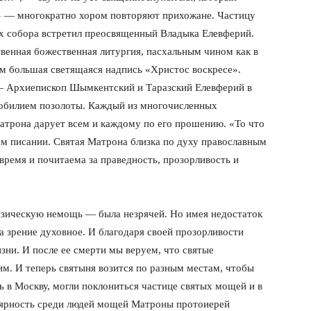
» — многократно хором повторяют прихожане. Частицу
х собора встретил преосвященный Владыка Елевферий.
венная божественная литургия, пасхальным чином как в
ем большая светящаяся надпись «Христос воскресе».
— Архиепископ Шымкентский и Таразский Елевферий в
 обилием позолоты. Каждый из многочисленных
атрона дарует всем и каждому по его прошению. «То что
ом писании. Святая Матрона близка по духу православным
время и почитаема за праведность, прозорливость и
физическую немощь — была незрячей. Но имея недостаток
а зрение духовное. И благодаря своей прозорливости
зни. И после ее смерти мы веруем, что святые
м. И теперь святыня возится по разным местам, чтобы
 в Москву, могли поклониться частице святых мощей и в
лярность среди людей мощей Матроны протоиерей