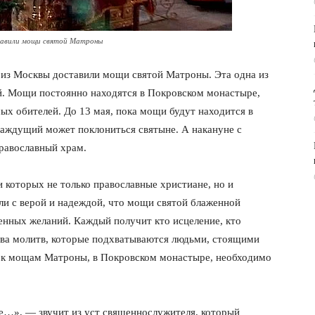
тавили мощи святой Матроны
из Москвы доставили мощи святой Матроны. Эта одна из
й. Мощи постоянно находятся в Покровском монастыре,
ых обителей. До 13 мая, пока мощи будут находится в
аждущий может поклониться святыне. А накануне с
православный храм.
ди которых не только православные христиане, но и
ли с верой и надеждой, что мощи святой блаженной
нных желаний. Каждый получит кто исцеление, кто
ва молитв, которые подхватываются людьми, стоящими
я к мощам Матроны, в Покровском монастыре, необходимо
се…», — звучит из уст священнослужителя, который