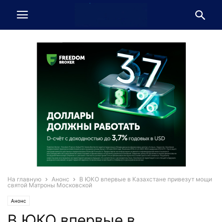
На главную
Анонс
В ЮКО впервые в Казахстане привезут мощи
святой Матроны Московской
Анонс
В ЮКО впервые в