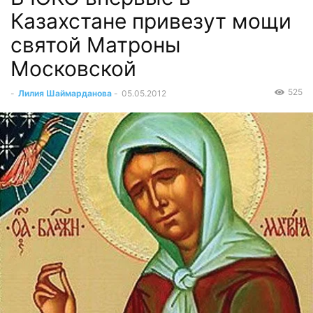
Казахстане привезут мощи
святой Матроны
Московской
525
-
Лилия Шаймарданова
-
05.05.2012