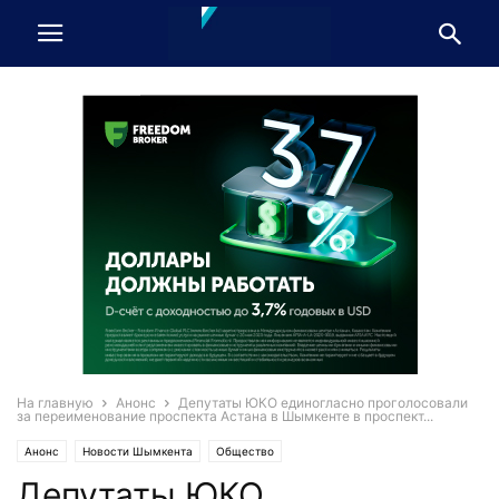
На главную
Анонс
Депутаты ЮКО единогласно проголосовали
за переименование проспекта Астана в Шымкенте в проспект...
Анонс
Новости Шымкента
Общество
Депутаты ЮКО