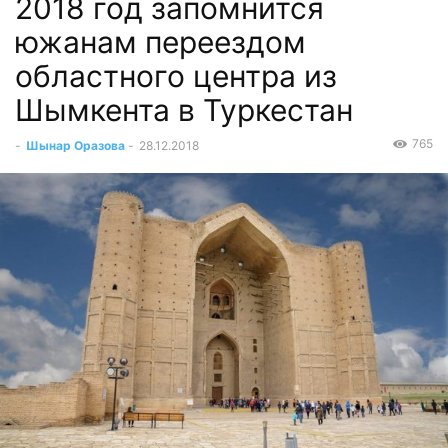
2018 год запомнится
южанам переездом
областного центра из
Шымкента в Туркестан
765
-
Шынар Оразова
-
28.12.2018