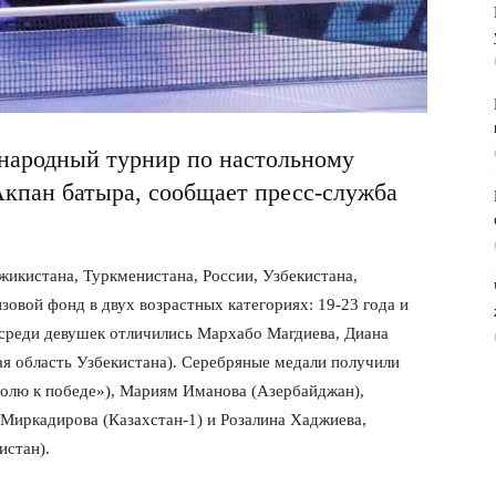
ародный турнир по настольному
кпан батыра, сообщает пресс-служба
икистана, Туркменистана, России, Узбекистана,
зовой фонд в двух возрастных категориях: 19-23 года и
 среди девушек отличились Мархабо Магдиева, Диана
я область Узбекистана). Серебряные медали получили
волю к победе»), Мариям Иманова (Азербайджан),
иркадирова (Казахстан-1) и Розалина Хаджиева,
истан).