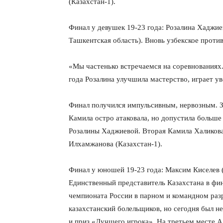
(Казахстан-1).
Финал у девушек 19-23 года: Розалина Хаджие
Ташкентская область). Вновь узбекское проти
«Мы частенько встречаемся на соревнованиях. 
года Розалина улучшила мастерство, играет ув
Финал получился импульсивным, нервозным. 
Камила остро атаковала, но допустила больше 
Розалины Хаджиевой. Вторая Камила Халиков
Илхамжанова (Казахстан-1).
Финал у юношей 19-23 года: Максим Киселев (
Единственный представитель Казахстана в фин
чемпионата России в парном и командном раз
казахстанский болельщиков, но сегодня был не
и приз «Лучшего игрока». На третьем месте 