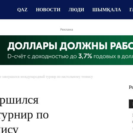
QAZ
НОВОСТИ
ЛЮДИ
ШЫМҚАЛА
Г
Реклама
 завершился международный турнир по настольному теннису
Р
ершился
урнир по
нису