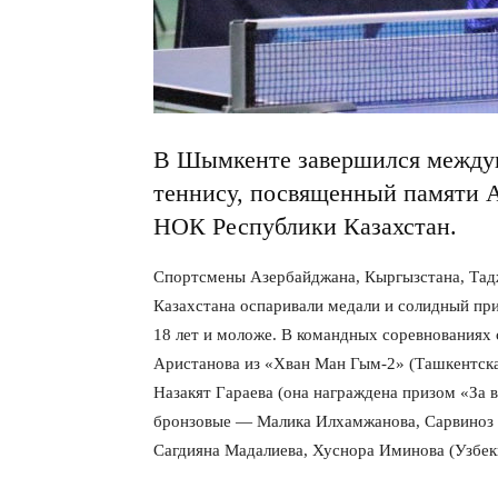
В Шымкенте завершился междун
теннису, посвященный памяти А
НОК Республики Казахстан
.
Спортсмены Азербайджана, Кыргызстана, Тадж
Казахстана оспаривали медали и солидный при
18 лет и моложе. В командных соревнованиях
Аристанова из «Хван Ман Гым-2» (Ташкентска
Назакят Гараева (она награждена призом «За 
бронзовые — Малика Илхамжанова, Сарвиноз М
Сагдияна Мадалиева, Хуснора Иминова (Узбек