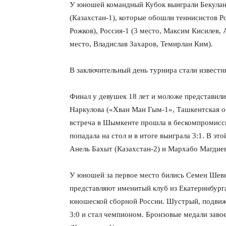
У юношей командный Кубок выиграли Бекулан
(Казахстан-1), которые обошли теннисистов Р
Рожков), Россия-1 (3 место, Максим Кисилев
место, Владислав Захаров, Темирлан Ким).
В заключительный день турнира стали известн
Финал у девушек 18 лет и моложе представил
Наркулова («Хван Ман Гым-1», Ташкентская о
встреча в Шымкенте прошла в бескомпромиссн
попадала на стол и в итоге выиграла 3:1. В э
Анель Бахыт (Казахстан-2) и Мархабо Магдие
У юношей за первое место бились Семен Шевни
представляют именитый клуб из Екатеринбур
юношеской сборной России. Шустрый, подвиж
3:0 и стал чемпионом. Бронзовые медали заво