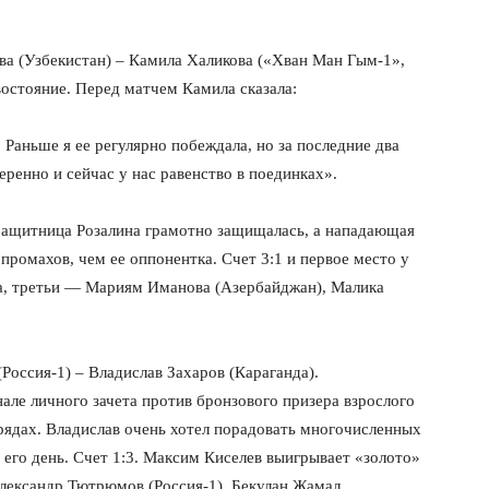
ва (Узбекистан) – Камила Халикова («Хван Ман Гым-1»,
востояние. Перед матчем Камила сказала:
Раньше я ее регулярно побеждала, но за последние два
еренно и сейчас у нас равенство в поединках».
Защитница Розалина грамотно защищалась, а нападающая
промахов, чем ее оппонентка. Счет 3:1 и первое место у
а, третьи — Мариям Иманова (Азербайджан), Малика
Россия-1) – Владислав Захаров (Караганда).
але личного зачета против бронзового призера взрослого
рядах. Владислав очень хотел порадовать многочисленных
 его день. Счет 1:3. Максим Киселев выигрывает «золото»
Александр Тютрюмов (Россия-1), Бекулан Жамал