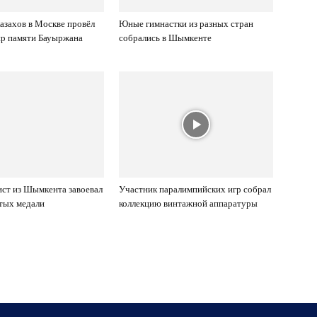
азахов в Москве провёл
Юные гимнастки из разных стран
ир памяти Бауыржана
собрались в Шымкенте
ст из Шымкента завоевал
Участник паралимпийских игр собрал
отых медали
коллекцию винтажной аппаратуры