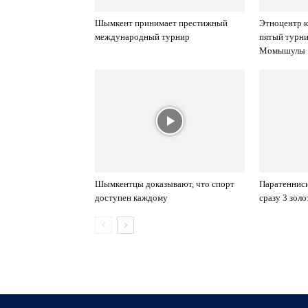
Шымкент принимает престижный
Этноцентр к
международный турнир
пятый турн
Момышулы
Шымкентцы доказывают, что спорт
Паратенниси
доступен каждому
сразу 3 зол