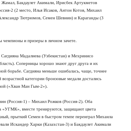
 Жамал, Бакдаулет Акимали, Ирисбек Артукметов
оссия-2 (2 место, Илья Исаков, Антон Котов, Михаил
, Александр Тютрюмов, Семен Шевнин) и Караганды (3
ы чемпионы и призеры в личном зачете.
и Сагдияна Мадалиева (Узбекистан) и Мехринисо
бласть). Соперницы хорошо знают друг друга и их
ой борьбе. Сагдияна меньше ошибалась, чаще, точнее
той возрастной категории бронзовые медали достались
вой («Хван Ман Гым-2»).
н (Россия-1) – Михаил Рожков (Россия-2). Оба
га «УГМК», вместе тренируются, защищают цвета
ный, прыткий Семен в быстром темпе переиграл Михаила
евали Искандер Харки (Казахстан-3) и Бакдаулет Акимали