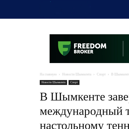
OTYRAR
На главную
Новости Шымкента
Спорт
В Шымкенте
Новости Шымкента
Спорт
В Шымкенте зав
международный т
настольному тен