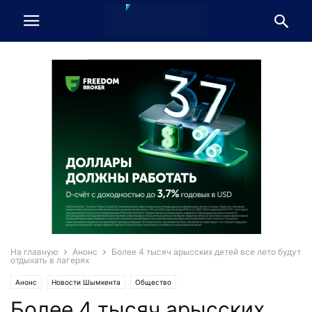
На главную
Анонс
Более 4 тысяч арысских детей все лето будут
отдыхать в лагерях
Анонс
Новости Шымкента
Общество
Более 4 тысяч арысских