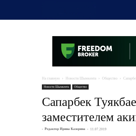
OTYRAR
На главную
Новости Шымкента
Общество
Сапарбе
Новости Шымкента
Общество
Сапарбек Туякбае
заместителем ак
-
Редактор Ирина Казорина
-
11.07.2019