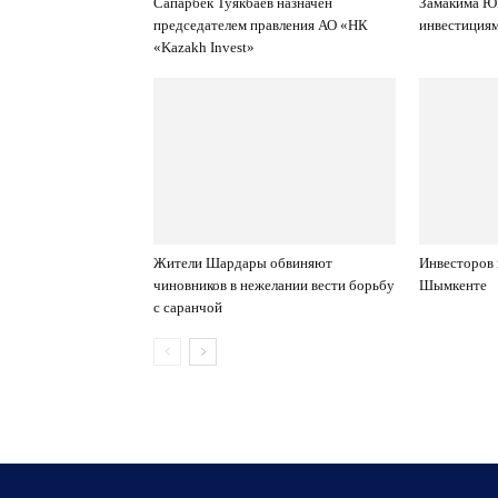
Сапарбек Туякбаев назначен
Замакима ЮК
председателем правления АО «НК
инвестиция
«Kazakh Invest»
Жители Шардары обвиняют
Инвесторов 
чиновников в нежелании вести борьбу
Шымкенте
с саранчой