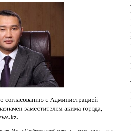
о согласованию с Администрацией
азначен заместителем акима города,
ews.kz.
ицию Марат Сембеков освобожден от должности в связи с