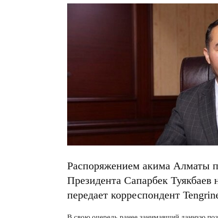
Распоряжением акима Алматы п
Президента Сапарбек Туякбаев н
передает корреспондент Tengrin
В свою очередь ранее занимавший данную поз