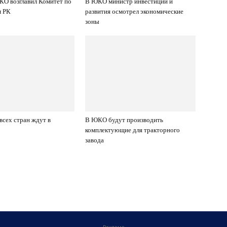
О возглавил Комитет по
В ЮКО министр инвестиций и
м РК
развития осмотрел экономические
зоны
всех стран ждут в
В ЮКО будут производить
комплектующие для тракторного
завода