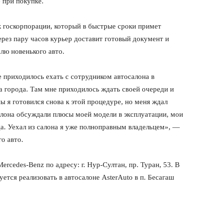
 при покупке.
 госкорпорации, который в быстрые сроки примет
ерез пару часов курьер доставит готовый документ и
лю новенького авто.
е приходилось ехать с сотрудником автосалона в
 города. Там мне приходилось ждать своей очереди и
 я готовился снова к этой процедуре, но меня ждал
лона обсуждали плюсы моей модели в эксплуатации, мои
а. Уехал из салона я уже полноправным владельцем», —
о авто.
Mercedes-Benz по адресу: г. Нур-Султан, пр. Туран, 53. В
ется реализовать в автосалоне AsterAuto в п. Бесагаш