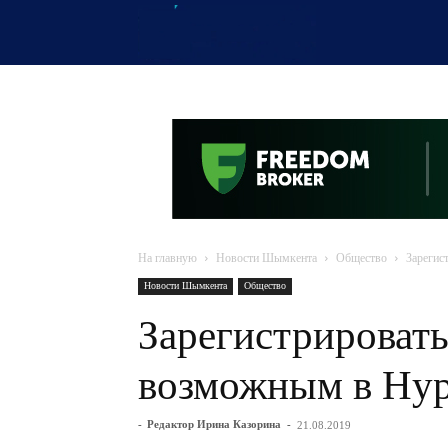
OTYRAR
На главную
Новости Шымкента
Общество
Зарегис
Новости Шымкента
Общество
Зарегистрировать
возможным в Нур
-
Редактор Ирина Казорина
-
21.08.2019