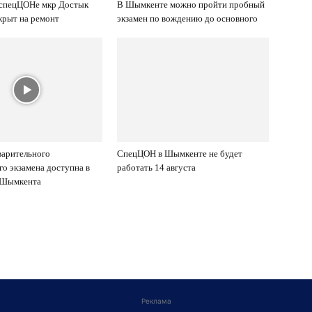
 спецЦОНе мкр Достык
В Шымкенте можно пройти пробный
крыт на ремонт
экзамен по вождению до основного
варительного
СпецЦОН в Шымкенте не будет
го экзамена доступна в
работать 14 августа
 Шымкента
Реклама