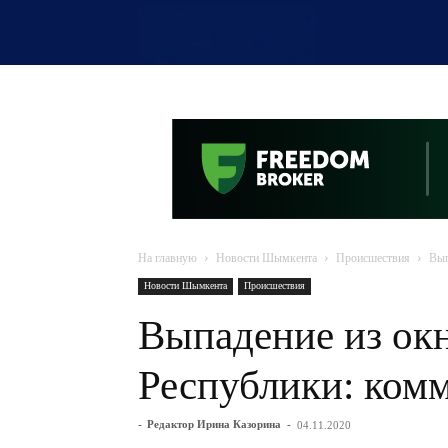
OTYRAR
На главную
Новости Шымкента
Происшествия
Вып
Новости Шымкента
Происшествия
Выпадение из окн
Республики: ком
-
Редактор Ирина Казорина
-
04.11.2020