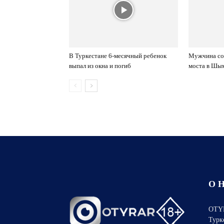
В Туркестане 6-месячный ребенок
Мужчина сор
выпал из окна и погиб
моста в Шы
О 
OTYR
Турк